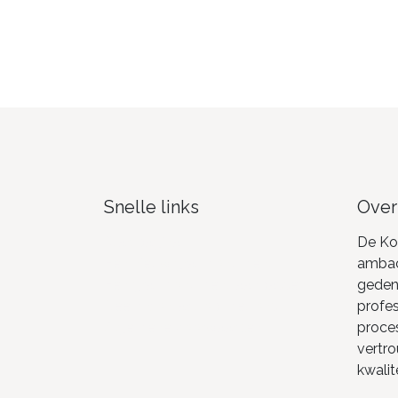
Snelle links
Over
Startpagina
De Ko
Een nieuw grafmonument
ambach
Een grafmonument aanpassen
geden
Neem con​tact op met ons
profes
Algemene voorwaarden
proces
vertro
kwali